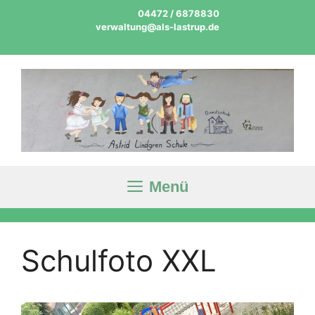
Zum
04472 / 6878830
Inhalt
verwaltung@als-lastrup.de
springen
Menü
Schulfoto XXL